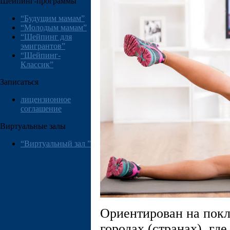
Шейпинг-программы
“Будущим мамам”
“Молодым мамам”
“Шейпинг для
эмигрантов”
“Шейпинг-
Классик”
Записаться
лицензионное
соглашение
Виртуальные залы
“Виртуальный зал ”
Ориентирован на пок
городах (странах), гд